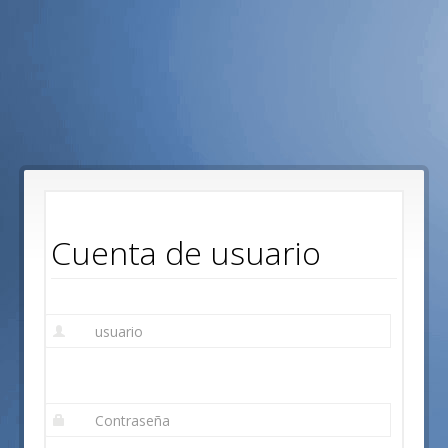
Pasar
al
contenido
principal
Cuenta de usuario
E-
mail
or
username
*
Contraseña
*